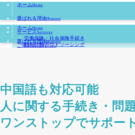
ホーム
Home
選ばれる理由
Reason
ホーム
Home
サービス
Services
労働保険・社会保険手続き
選ばれる理由
Reason
給与計算アウトソーシング
ご依頼の流れ
Flow
人事・労務コンサルティング
サービス
Services
よくあるご質問
FAQ
労働保険・社会保険手続き
給与計算アウトソーシング
ご依頼の流れ
Flow
代表者挨拶
Message
人事・労務コンサルティング
よくあるご質問
FAQ
中国語も対応可能
事務所情報
About Us
代表者挨拶
Message
お問い合わせ
Contact
人に関する手続き・問
事務所情報
About Us
ワンストップでサポー
お問い合わせ
Contact