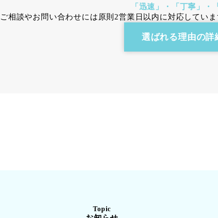
「迅速」・「丁寧」・
ご相談やお問い合わせには原則2営業日以内に対応していま
選ばれる理由の詳
ご
よ
事
依
く
務
頼
あ
所
の
る
情
流
ご
報
About
れ
質
us
Flow
問
FAQ
Topic
お知らせ