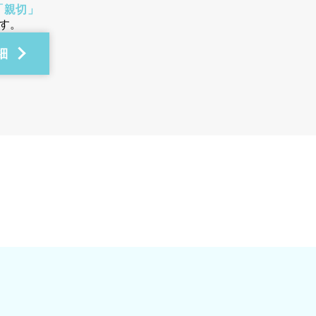
「親切」
す。
細