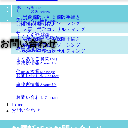
ホーム
Home
サービス
Services
労働保険・社会保険手続き
選ばれる理由
Reason
給与計算アウトソーシング
ご依頼の流れ
Flow
人事・労務コンサルティング
サービス
Services
よくあるご質問
FAQ
労働保険・社会保険手続き
お問い合わせ
給与計算アウトソーシング
ご依頼の流れ
Flow
代表者挨拶
Message
人事・労務コンサルティング
よくあるご質問
FAQ
事務所情報
About Us
代表者挨拶
Message
お問い合わせ
Contact
事務所情報
About Us
お問い合わせ
Contact
Home
お問い合わせ