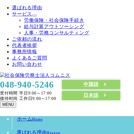
選ばれる理由
サービス
労働保険・社会保険手続き
給与計算アウトソーシング
人事・労務コンサルティング
ご依頼の流れ
代表者挨拶
事務所情報
よくあるご質問
お問い合わせ
048-940-5246
中国語
受付時間 平日9:00～17:00
日本語
接待时间 工作日9:00～17:00
MENU
ホーム
Home
選ばれる理由
Reason