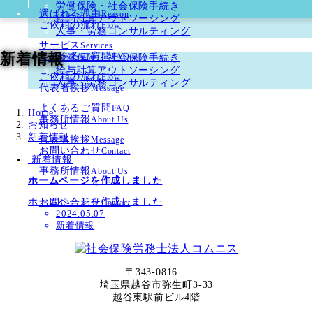
労働保険・社会保険手続き
選ばれる理由
Reason
給与計算アウトソーシング
ご依頼の流れ
Flow
人事・労務コンサルティング
サービス
Services
よくあるご質問
新着情報
労働保険・社会保険手続き
FAQ
給与計算アウトソーシング
ご依頼の流れ
Flow
人事・労務コンサルティング
代表者挨拶
Message
よくあるご質問
FAQ
Home
事務所情報
About Us
お知らせ
新着情報
代表者挨拶
Message
お問い合わせ
Contact
新着情報
事務所情報
About Us
ホームページを作成しました
ホームページを作成しました
お問い合わせ
Contact
2024.05.07
新着情報
〒343-0816
埼玉県越谷市弥生町3-33
越谷東駅前ビル4階